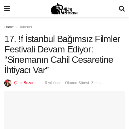
Home
Haberler
17. !f İstanbul Bağımsız Filmler
Festivali Devam Ediyor:
“Sinemanın Cahil Cesaretine
İhtiyacı Var”
Çisel Bozar
8 yıl önce
Okuma Süresi: 3 min