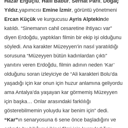
Hazar Ergüçlü
,
Halil Babür
,
Serhat Parıl
,
Doğaç
Yıldız
,yapımcısı
Emine İzmir
, görüntü yönetmeni
Ercan Küçük
ve kurgucusu
Ayris Alptekin
de
katıldı. “Sinemanın cahil cesaretine ihtiyacı var”
diyen Erdoğdu, yaptıkları filmin bir ekip işi olduğunu
söyledi. Ana karakter Müzeyyen’in nasıl yaratıldığı
sorusuna “Müzeyyen bütün kadınlardan çıktı”
yanıtını veren Erdoğdu, filmin adının neden ‘Kar’
olduğunu soran izleyiciye de “Ali karakteri Bolu’da
yaşadığı için kar onun için huzur anlamına geliyordu
ama Antalya’da yaşayan kar görmemiş Müzeyyen
için başka… Onlar arasındaki farklılığı
gösterebilmemin yoluydu kar benim için” dedi.
“Kar”
ın senaryosuna 6 sene önce başladığını ve