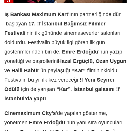
İş Bankası Maximum Kart
’ının partnerliğinde dün
başlayan
17. !f İstanbul Bağımsız Filmler
Festivali
’nin ilk gününde sinemaseverler salonları
doldurdu. Festivalin büyük ilgi gören ilk gün
gösterimlerinden biri de,
Emre Erdoğdu
’nun yazıp
yönettiği ve başrollerini
Hazal Ergüçlü
,
Ozan Uygun
ve
Halil Babür
’ün paylaştığı
“Kar”
filmininkioldu.
Festivalin bu yıl ilk kez vereceği
!f Yeni Seyirci
Ödülü
için de yarışan
“Kar”
,
İstanbul galasını !f
İstanbul’da yaptı
.
Cinemaximum City’s
’de yapılan gösterime,
yönetmen
Emre Erdoğdu
’nun yanı sıra oyuncuları