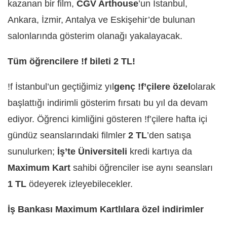
kazanan bir film,
CGV Arthouse
’un İstanbul,
Ankara, İzmir, Antalya ve Eskişehir’de bulunan
salonlarında gösterim olanağı yakalayacak.
Tüm öğrencilere !f bileti 2 TL!
!f İstanbul’un geçtiğimiz yıl
genç
!f
’çilere
ö
zel
olarak
başlattığı indirimli gösterim fırsatı bu yıl da devam
ediyor. Öğrenci kimliğini gösteren !f’çilere hafta içi
gündüz seanslarındaki filmler
2 TL
’den satışa
sunulurken;
İş’te
Ü
niversiteli
kredi kartıya da
Maximum Kart
sahibi öğrenciler ise aynı seansları
1 TL
ödeyerek izleyebilecekler.
İş Bankası Maximum Kartlılara
ö
zel indirimler