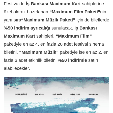
Festivalde
İş Bankası
Maximum Kart
sahiplerine
özel olarak hazırlanan
“Maximum Film
Paketi”
nin
yanı sıra
“
Maximum M
üzik Paketi”
için de biletlerde
%50 indirim ayrıcalığı
sunulacak.
İş Bankası
Maximum Kart
sahipleri,
“Maximum Film
”
paketiyle en az 4, en fazla 20 adet festival sinema
biletini,
“
Maximum M
üzik”
paketiyle ise en az 2, en
fazla 6 adet etkinlik biletini
%50 indirimle
satın
alabilecekler.