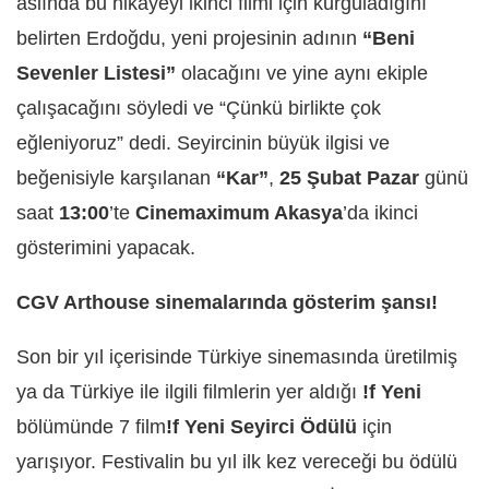
aslında bu hikâyeyi ikinci filmi için kurguladığını
belirten Erdoğdu, yeni projesinin adının
“Beni
Sevenler Listesi”
olacağını ve yine aynı ekiple
çalışacağını söyledi ve “Çünkü birlikte çok
eğleniyoruz” dedi. Seyircinin büyük ilgisi ve
beğenisiyle karşılanan
“Kar”
,
25 Şubat Pazar
günü
saat
13:00
’te
Cinemaximum Akasya
’da ikinci
gösterimini yapacak.
CGV Arthouse sinemalarında gösterim şansı!
Son bir yıl içerisinde Türkiye sinemasında üretilmiş
ya da Türkiye ile ilgili filmlerin yer aldığı
!f Yeni
bölümünde 7 film
!f Yeni Seyirci Ödülü
için
yarışıyor. Festivalin bu yıl ilk kez vereceği bu ödülü