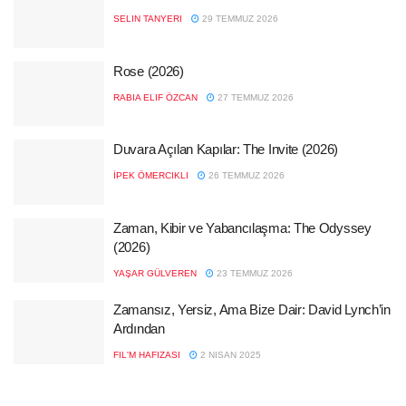
SELIN TANYERI
29 TEMMUZ 2026
Rose (2026)
RABIA ELIF ÖZCAN
27 TEMMUZ 2026
Duvara Açılan Kapılar: The Invite (2026)
İPEK ÖMERCIKLI
26 TEMMUZ 2026
Zaman, Kibir ve Yabancılaşma: The Odyssey
(2026)
YAŞAR GÜLVEREN
23 TEMMUZ 2026
Zamansız, Yersiz, Ama Bize Dair: David Lynch’in
Ardından
FIL'M HAFIZASI
2 NISAN 2025