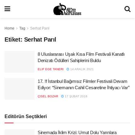
Home
Tag
Serhat Parıl
Etiket:
Serhat Parıl
8 Uluslararası Uşak Kısa Film Festivali Kanatlı
Denizatı Ödülleri Sahiplerini Buldu
ELIF EGE TANERI
14 ARALIK 2021
17. !f İstanbul Bağımsız Filmler Festivali Devam
Ediyor: “Sinemanın Cahil Cesaretine İhtiyacı Var”
ÇISEL BOZAR
17 ŞUBAT 2018
Editörün Seçtikleri
Sinemada İklim Krizi: Umut Dolu Yarınlara