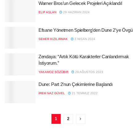
Warner Bros’un Gelecek Projeleri Açıklandı!
ELIF ASLAN
29 HAZIRAN 2024
Efsane Yönetmen Spielberg’den Dune 2’ye Övgü
SEHER KIZILIRMAK
2 NISAN 2024
Zendaya: “Artık Kötü Karakterler Canlandırmak
İstiyorum.”
YAKAMOZ SÖZÜBIR
29 AĞUSTOS 2023
Dune: Part 2’nun Çekimlerine Başlandı
İREM NAZ GÜVEL
21 TEMMUZ 2022
1
2