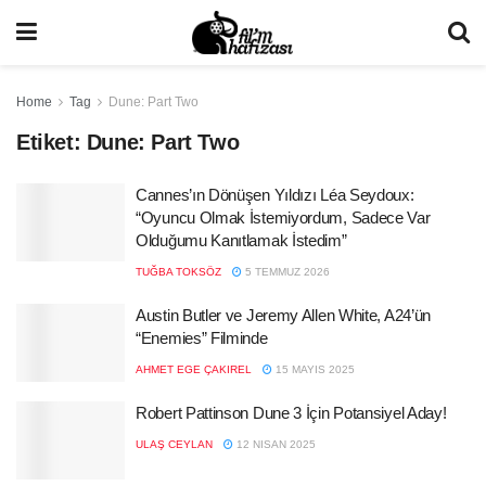
Home
Tag
Dune: Part Two
Etiket:
Dune: Part Two
Cannes’ın Dönüşen Yıldızı Léa Seydoux:
“Oyuncu Olmak İstemiyordum, Sadece Var
Olduğumu Kanıtlamak İstedim”
TUĞBA TOKSÖZ
5 TEMMUZ 2026
Austin Butler ve Jeremy Allen White, A24’ün
“Enemies” Filminde
AHMET EGE ÇAKIREL
15 MAYIS 2025
Robert Pattinson Dune 3 İçin Potansiyel Aday!
ULAŞ CEYLAN
12 NISAN 2025