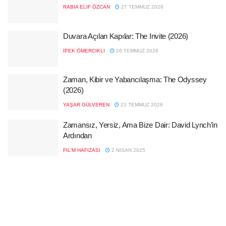
RABIA ELIF ÖZCAN
27 TEMMUZ 2026
Duvara Açılan Kapılar: The Invite (2026)
İPEK ÖMERCIKLI
26 TEMMUZ 2026
Zaman, Kibir ve Yabancılaşma: The Odyssey
(2026)
YAŞAR GÜLVEREN
23 TEMMUZ 2026
Zamansız, Yersiz, Ama Bize Dair: David Lynch’in
Ardından
FIL'M HAFIZASI
2 NISAN 2025