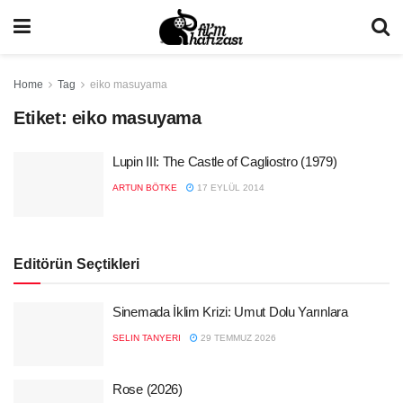
Home
Tag
eiko masuyama
Etiket:
eiko masuyama
Lupin III: The Castle of Cagliostro (1979)
ARTUN BÖTKE
17 EYLÜL 2014
Editörün Seçtikleri
Sinemada İklim Krizi: Umut Dolu Yarınlara
SELIN TANYERI
29 TEMMUZ 2026
Rose (2026)