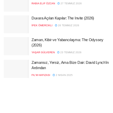
RABIA ELIF ÖZCAN
27 TEMMUZ 2026
Duvara Açılan Kapılar: The Invite (2026)
İPEK ÖMERCIKLI
26 TEMMUZ 2026
Zaman, Kibir ve Yabancılaşma: The Odyssey
(2026)
YAŞAR GÜLVEREN
23 TEMMUZ 2026
Zamansız, Yersiz, Ama Bize Dair: David Lynch’in
Ardından
FIL'M HAFIZASI
2 NISAN 2025