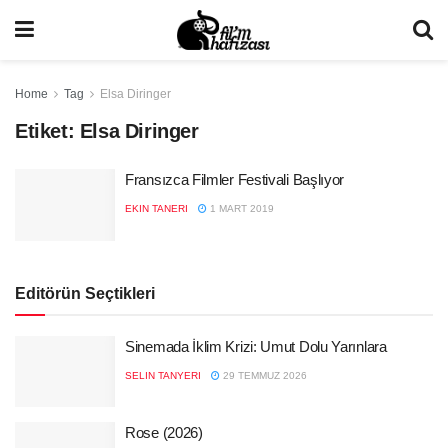
Home
Tag
Elsa Diringer
Etiket:
Elsa Diringer
Fransızca Filmler Festivali Başlıyor
EKIN TANERI
1 MART 2019
Editörün Seçtikleri
Sinemada İklim Krizi: Umut Dolu Yarınlara
SELIN TANYERI
29 TEMMUZ 2026
Rose (2026)