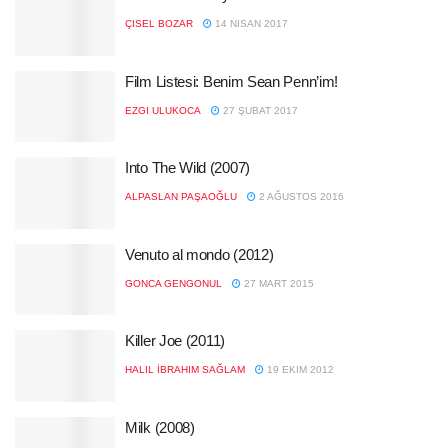
ÇISEL BOZAR
14 NISAN 2017
Film Listesi: Benim Sean Penn’im!
EZGI ULUKOCA
27 ŞUBAT 2017
Into The Wild (2007)
ALPASLAN PAŞAOĞLU
2 AĞUSTOS 2016
Venuto al mondo (2012)
GONCA GENGONUL
27 MART 2015
Killer Joe (2011)
HALIL İBRAHIM SAĞLAM
19 EKIM 2012
Milk (2008)