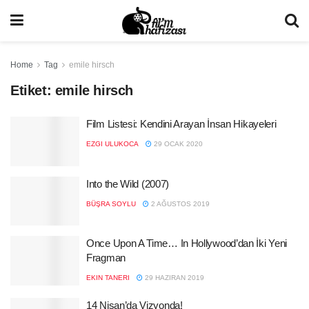
Home
Tag
emile hirsch
Etiket:
emile hirsch
Film Listesi: Kendini Arayan İnsan Hikayeleri
EZGI ULUKOCA
29 OCAK 2020
Into the Wild (2007)
BÜŞRA SOYLU
2 AĞUSTOS 2019
Once Upon A Time… In Hollywood’dan İki Yeni
Fragman
EKIN TANERI
29 HAZIRAN 2019
14 Nisan’da Vizyonda!