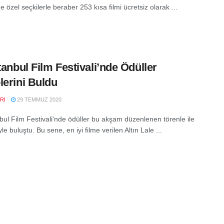
e özel seçkilerle beraber 253 kısa filmi ücretsiz olarak ...
stanbul Film Festivali’nde Ödüller
lerini Buldu
RI
29 TEMMUZ 2020
nbul Film Festivali'nde ödüller bu akşam düzenlenen törenle ile
yle buluştu. Bu sene, en iyi filme verilen Altın Lale ...