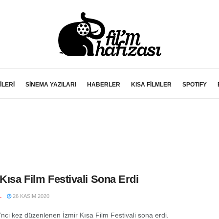
İLERİ
SİNEMA YAZILARI
HABERLER
KISA FİLMLER
SPOTIFY
 Kısa Film Festivali Sona Erdi
L
26 KASIM 2020
’nci kez düzenlenen İzmir Kısa Film Festivali sona erdi.