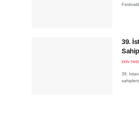
Festivald
39. İ
Sahip
EKIN TANE
39. İsta
sahipleri