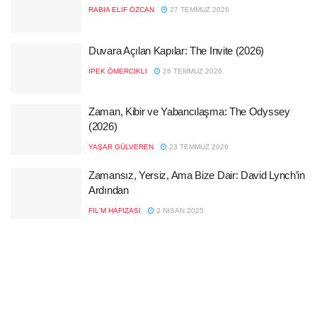
RABIA ELIF ÖZCAN
27 TEMMUZ 2026
Duvara Açılan Kapılar: The Invite (2026)
İPEK ÖMERCIKLI
26 TEMMUZ 2026
Zaman, Kibir ve Yabancılaşma: The Odyssey
(2026)
YAŞAR GÜLVEREN
23 TEMMUZ 2026
Zamansız, Yersiz, Ama Bize Dair: David Lynch’in
Ardından
FIL'M HAFIZASI
2 NISAN 2025