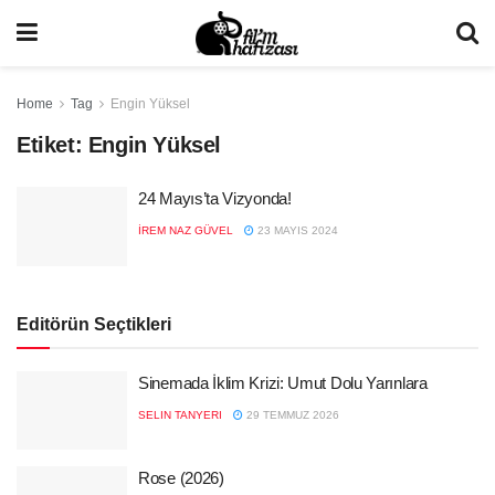
Home
Tag
Engin Yüksel
Etiket:
Engin Yüksel
24 Mayıs’ta Vizyonda!
İREM NAZ GÜVEL
23 MAYIS 2024
Editörün Seçtikleri
Sinemada İklim Krizi: Umut Dolu Yarınlara
SELIN TANYERI
29 TEMMUZ 2026
Rose (2026)