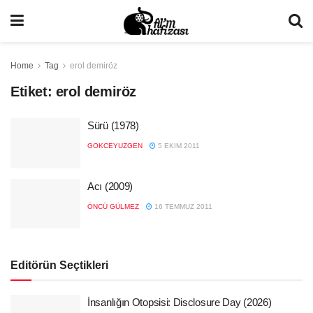
Home
Tag
erol demiröz
Etiket:
erol demiröz
Sürü (1978)
GOKCEYUZGEN
5 EKIM 2011
Acı (2009)
ÖNCÜ GÜLMEZ
16 TEMMUZ 2011
Editörün Seçtikleri
İnsanlığın Otopsisi: Disclosure Day (2026)