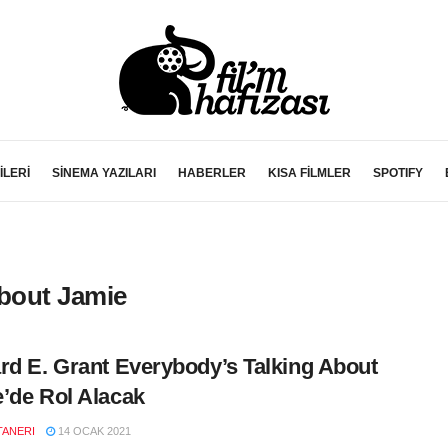
İLERİ
SİNEMA YAZILARI
HABERLER
KISA FİLMLER
SPOTIFY
About Jamie
rd E. Grant Everybody’s Talking About
’de Rol Alacak
TANERI
14 OCAK 2021