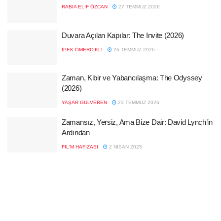
RABIA ELIF ÖZCAN
27 TEMMUZ 2026
Duvara Açılan Kapılar: The Invite (2026)
İPEK ÖMERCIKLI
26 TEMMUZ 2026
Zaman, Kibir ve Yabancılaşma: The Odyssey
(2026)
YAŞAR GÜLVEREN
23 TEMMUZ 2026
Zamansız, Yersiz, Ama Bize Dair: David Lynch’in
Ardından
FIL'M HAFIZASI
2 NISAN 2025