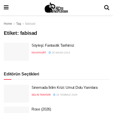
Home
Tag
fabisad
Etiket:
fabisad
Söyleşi: Fantastik Tarihimiz
İSA AYKURT
28 NISAN 2014
Editörün Seçtikleri
Sinemada İklim Krizi: Umut Dolu Yarınlara
SELIN TANYERI
29 TEMMUZ 2026
Rose (2026)