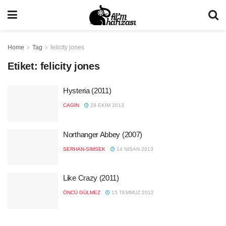
Home
Tag
felicity jones
Etiket:
felicity jones
Hysteria (2011)
CAGIN
29 EKIM 2013
Northanger Abbey (2007)
SERHAN-SIMSEK
14 NISAN 2013
Like Crazy (2011)
ÖNCÜ GÜLMEZ
15 TEMMUZ 2012