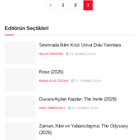
1
2
3
Editörün Seçtikleri
Sinemada İklim Krizi: Umut Dolu Yarınlara
SELIN TANYERI
29 TEMMUZ 2026
Rose (2026)
RABIA ELIF ÖZCAN
27 TEMMUZ 2026
Duvara Açılan Kapılar: The Invite (2026)
İPEK ÖMERCIKLI
26 TEMMUZ 2026
Zaman, Kibir ve Yabancılaşma: The Odyssey
(2026)