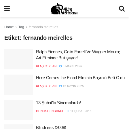
Home
Tag
fernando meirelles
Etiket:
fernando meirelles
Ralph Fiennes, Colin Farrell Ve Wagner Moura;
Art Filminde Buluşuyor!
ULAŞ CEYLAN
3 MAYIS 2026
Here Comes the Flood Filminin Başrolü Belli Oldu
ULAŞ CEYLAN
15 MAYIS 2025
13 Şubat’ta Sinemalarda!
GONCA GENGONUL
11 ŞUBAT 2015
Blindness (2008)