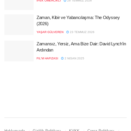
İPEK ÖMERCIKLI
26 TEMMUZ 2026
Zaman, Kibir ve Yabancılaşma: The Odyssey
(2026)
YAŞAR GÜLVEREN
23 TEMMUZ 2026
Zamansız, Yersiz, Ama Bize Dair: David Lynch’in
Ardından
FIL'M HAFIZASI
2 NISAN 2025
Hakkımızda
Gizlilik Politikası
KVKK
Çerez Politikası