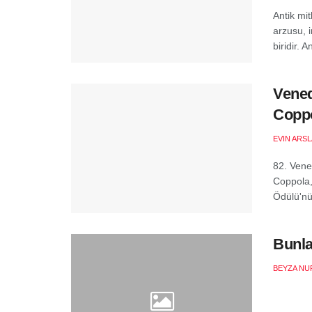
Antik mi
arzusu, 
biridir. 
Vened
Coppo
EVIN ARS
82. Vene
Coppola,
Ödülü'nü 
Bunla
BEYZA NU