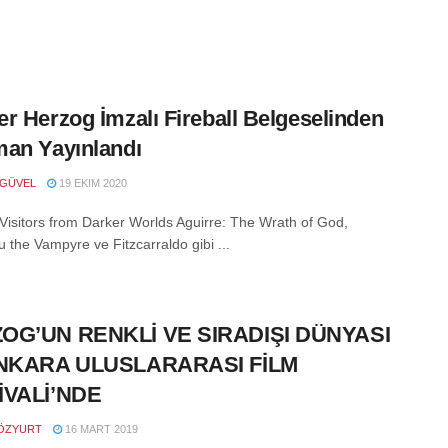
r Herzog İmzalı Fireball Belgeselinden
an Yayınlandı
 GÜVEL
19 EKIM 2020
: Visitors from Darker Worlds Aguirre: The Wrath of God,
 the Vampyre ve Fitzcarraldo gibi ...
OG’UN RENKLİ VE SIRADIŞI DÜNYASI
ANKARA ULUSLARARASI FİLM
İVALİ’NDE
ÖZYURT
16 MART 2019