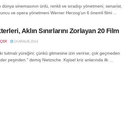
 dünya sinemasının ünlü, renkli ve sıradışı yönetmeni, senarist,
yuncu ve opera yönetmeni Werner Herzog’un 6 önemli filmi ...
terleri, Aklın Sınırlarını Zorlayan 20 Film
NÇER
14 ARALIK 2014
ıkı tutmalı yüreğini; çünkü gitmesine izin verirse, çok geçmeden
ider peşinden." demiş Nietzsche. Kişisel kriz anlarında ilk ...