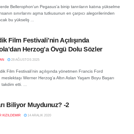
tlerde Bellerophon’un Pegasus’a binip tanrıların katına yükselme
insanın sınırlarını aşma tutkusunun en çarpıcı alegorilerinden
Ancak bu yükseliş ...
ik Film Festivali’nin Açılışında
la’dan Herzog’a Övgü Dolu Sözler
LAN
28 AĞUSTOS 2025
dik Film Festivali’nin açılışında yönetmen Francis Ford
 meslektaşı Werner Herzog’a Altın Aslan Yaşam Boyu Başarı
takdim etti. ...
rı Biliyor Muydunuz? -2
R KIZILDEMIR
14 ARALIK 2020