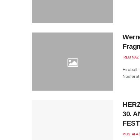
Werne
Fragm
İREM NAZ
Fireball
Nosferatu
HERZ
30. 
FEST
MUSTAFA 