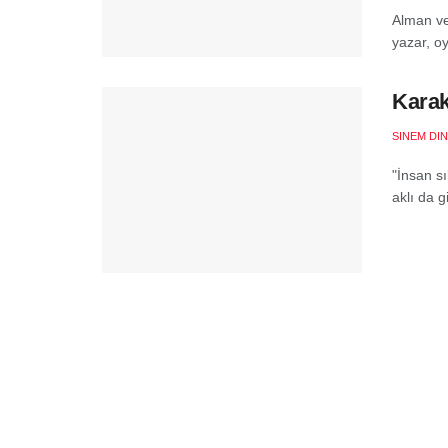
Alman ve
yazar, o
Karak
SINEM DI
"İnsan s
aklı da g