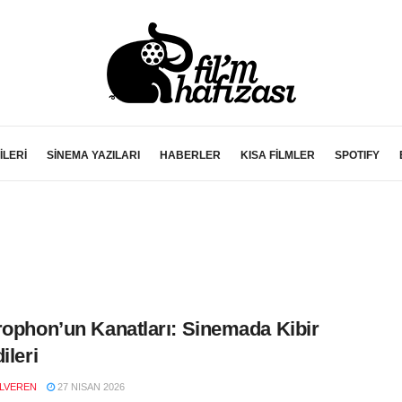
İLERİ
SİNEMA YAZILARI
HABERLER
KISA FİLMLER
SPOTIFY
rophon’un Kanatları: Sinemada Kibir
ileri
LVEREN
27 NISAN 2026