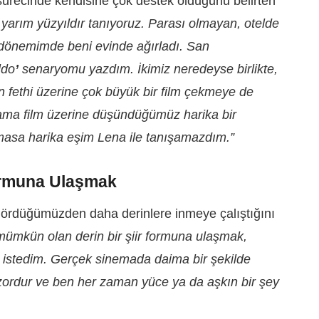
 sürecinde kendisine çok destek olduğunu belirten
i yarım yüzyıldır tanıyoruz. Parası olmayan, otelde
dönemimde beni evinde ağırladı. San
ldo
’
senaryomu yazdım. İkimiz neredeyse birlikte,
 fethi üzerine çok büyük bir film çekmeye de
ama film üzerine düşündüğümüz harika bir
masa harika eşim Lena ile tanışamazdım.”
ormuna Ulaşmak
rdüğümüzden daha derinlere inmeye çalıştığını
ümkün olan derin bir şiir formuna ulaşmak,
k istedim. Gerçek sinemada daima bir şekilde
zordur ve ben her zaman yüce ya da aşkın bir şey