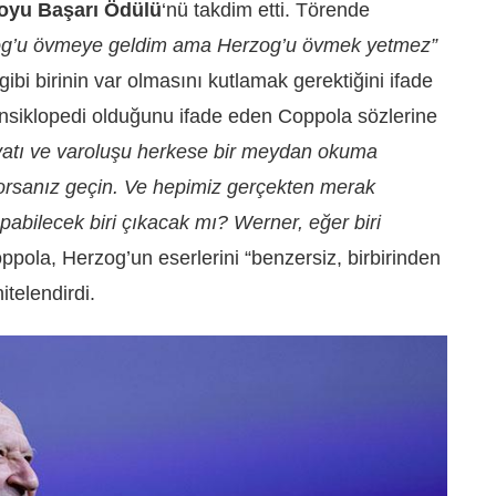
oyu Başarı Ödülü
‘nü
takdim etti. Törende
og’u övmeye geldim ama Herzog’u övmek yetmez”
bi birinin var olmasını kutlamak gerektiğini ifade
 ansiklopedi olduğunu ifade eden Coppola sözlerine
yatı ve varoluşu herkese bir meydan okuma
yorsanız geçin. Ve hepimiz gerçekten merak
abilecek biri çıkacak mı? Werner, eğer biri
ppola, Herzog’un eserlerini “benzersiz, birbirinden
itelendirdi.