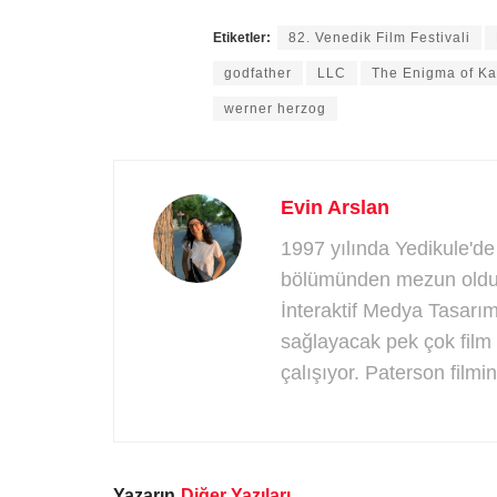
Etiketler:
82. Venedik Film Festivali
godfather
LLC
The Enigma of K
werner herzog
Evin Arslan
1997 yılında Yedikule'de
bölümünden mezun oldukt
İnteraktif Medya Tasarım
sağlayacak pek çok film 
çalışıyor. Paterson filmini
Yazarın
Diğer Yazıları