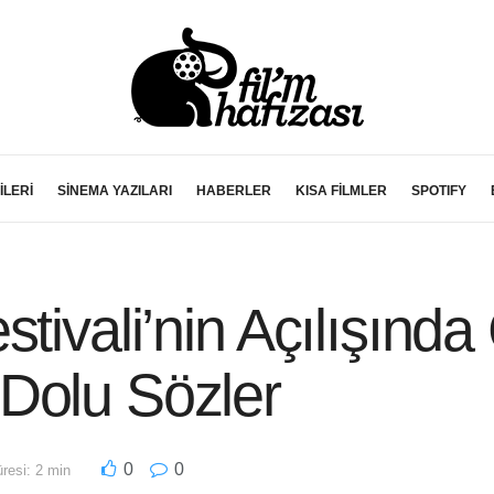
İLERİ
SİNEMA YAZILARI
HABERLER
KISA FİLMLER
SPOTIFY
stivali’nin Açılışınd
Dolu Sözler
0
0
esi: 2 min