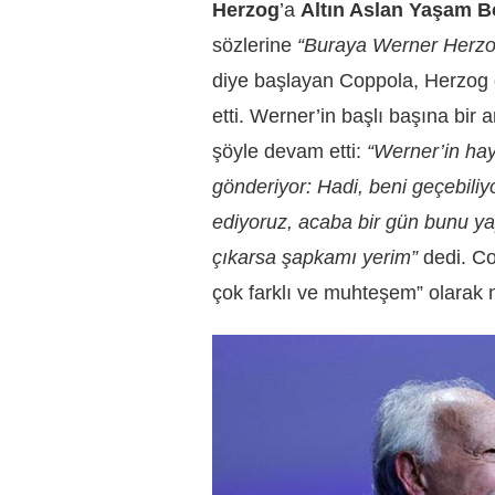
Herzog
’a
Altın Aslan Yaşam B
sözlerine
“Buraya Werner Herz
diye başlayan Coppola, Herzog gi
etti. Werner’in başlı başına bir
şöyle devam etti:
“Werner’in ha
gönderiyor: Hadi, beni geçebili
ediyoruz, acaba bir gün bunu yap
çıkarsa şapkamı yerim”
dedi. Co
çok farklı ve muhteşem” olarak n