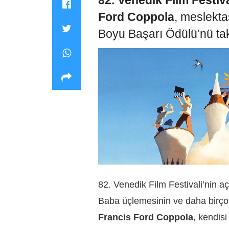
82. Venedik Film Festiva
Ford Coppola
, meslekt
Boyu Başarı Ödülü’nü tak
82. Venedik Film Festivali’nin a
Baba üçlemesinin ve daha birçok 
Francis Ford Coppola
, kendis