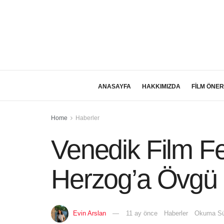
ANASAYFA
HAKKIMIZDA
FİLM ÖNER
Home
Haberler
Venedik Film Fe
Herzog’a Övgü 
Evin Arslan
11 ay önce
Haberler
Okuma Sür