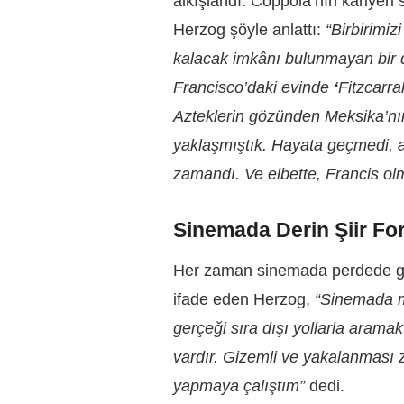
alkışlandı. Coppola’nın kariyeri
Herzog şöyle anlattı:
“Birbirimiz
kalacak imkânı bulunmayan bir 
Francisco’daki evinde
‘
Fitzcarra
Azteklerin gözünden Meksika’nın
yaklaşmıştık. Hayata geçmedi, 
zamandı. Ve elbette, Francis ol
Sinemada Derin Şiir F
Her zaman sinemada perdede gö
ifade eden Herzog,
“Sinemada m
gerçeği sıra dışı yollarla arama
vardır. Gizemli ve yakalanması 
yapmaya çalıştım”
dedi.