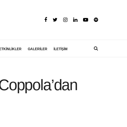
ETKİNLİKLER
GALERİLER
İLETİŞİM
a Coppola’dan