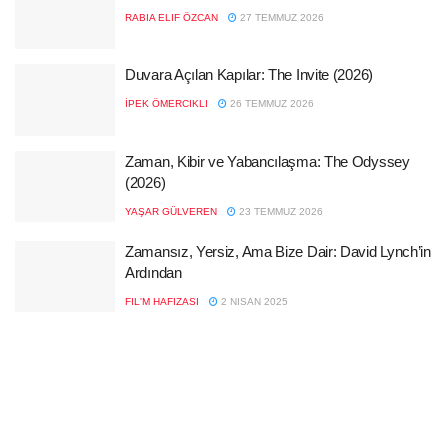
RABIA ELIF ÖZCAN
27 TEMMUZ 2026
Duvara Açılan Kapılar: The Invite (2026)
İPEK ÖMERCIKLI
26 TEMMUZ 2026
Zaman, Kibir ve Yabancılaşma: The Odyssey
(2026)
YAŞAR GÜLVEREN
23 TEMMUZ 2026
Zamansız, Yersiz, Ama Bize Dair: David Lynch’in
Ardından
FIL'M HAFIZASI
2 NISAN 2025