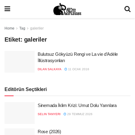
Home
Tag
galeriler
Etiket:
galeriler
Bulutsuz Gökyüzü Rengi ve La vie d’Adéle
İllüstrasyonları
DILAN SALKAYA
11 OCAK 2016
Editörün Seçtikleri
Sinemada İklim Krizi: Umut Dolu Yarınlara
SELIN TANYERI
29 TEMMUZ 2026
Rose (2026)