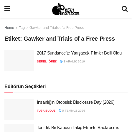
Home
Tag
Gawker and Trials of a Free Press
Etiket:
Gawker and Trials of a Free Press
2017 Sundance’te Yarışacak Filmler Belli Oldu!
SEREL İĞREK
3 ARALIK 2016
Editörün Seçtikleri
İnsanlığın Otopsisi: Disclosure Day (2026)
TUBA BÜDÜŞ
5 TEMMUZ 2026
Tanıdık Bir Kâbusu Takip Etmek: Backrooms