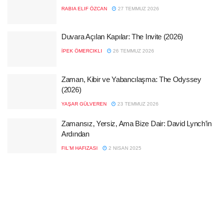
RABIA ELIF ÖZCAN
27 TEMMUZ 2026
Duvara Açılan Kapılar: The Invite (2026)
İPEK ÖMERCIKLI
26 TEMMUZ 2026
Zaman, Kibir ve Yabancılaşma: The Odyssey
(2026)
YAŞAR GÜLVEREN
23 TEMMUZ 2026
Zamansız, Yersiz, Ama Bize Dair: David Lynch’in
Ardından
FIL'M HAFIZASI
2 NISAN 2025