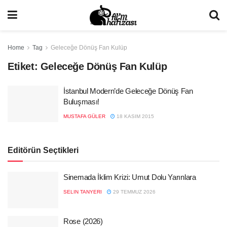
Home
Tag
Geleceğe Dönüş Fan Kulüp
Etiket:
Geleceğe Dönüş Fan Kulüp
İstanbul Modern’de Geleceğe Dönüş Fan
Buluşması!
MUSTAFA GÜLER
18 KASIM 2015
Editörün Seçtikleri
Sinemada İklim Krizi: Umut Dolu Yarınlara
SELIN TANYERI
29 TEMMUZ 2026
Rose (2026)