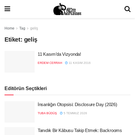
Home
Tag
geliş
Etiket:
geliş
11 Kasım’da Vizyonda!
ERDEM CERRAH
11 KASIM 2016
Editörün Seçtikleri
İnsanlığın Otopsisi: Disclosure Day (2026)
TUBA BÜDÜŞ
5 TEMMUZ 2026
Tanıdık Bir Kâbusu Takip Etmek: Backrooms