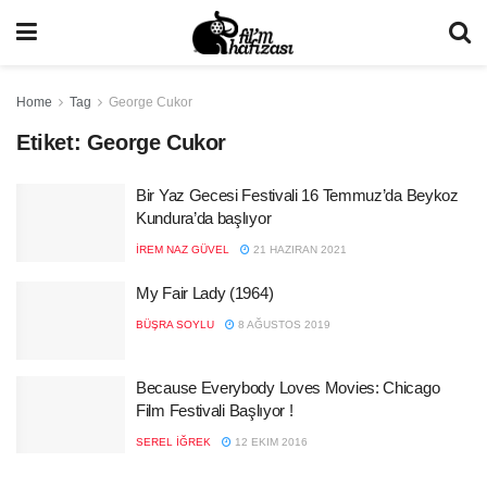
Home
Tag
George Cukor
Etiket:
George Cukor
Bir Yaz Gecesi Festivali 16 Temmuz’da Beykoz
Kundura’da başlıyor
İREM NAZ GÜVEL
21 HAZIRAN 2021
My Fair Lady (1964)
BÜŞRA SOYLU
8 AĞUSTOS 2019
Because Everybody Loves Movies: Chicago
Film Festivali Başlıyor !
SEREL İĞREK
12 EKIM 2016