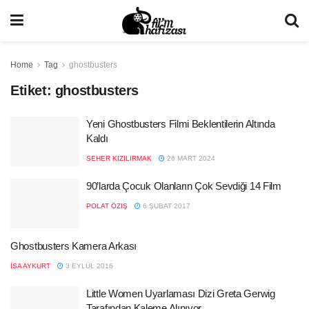
Home
Tag
ghostbusters
Etiket:
ghostbusters
Yeni Ghostbusters Filmi Beklentilerin Altında
Kaldı
SEHER KIZILIRMAK
26 MART 2024
90’larda Çocuk Olanların Çok Sevdiği 14 Film
POLAT ÖZIŞ
6 ŞUBAT 2017
Ghostbusters Kamera Arkası
İSA AYKURT
3 EYLÜL 2016
Little Women Uyarlaması Dizi Greta Gerwig
Tarafından Kaleme Alınıyor