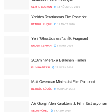
CEMRE COŞKUN
14 AĞUSTOS 2016
Yeniden Tasarlanmış Film Posterleri
BETIGÜL KÜÇÜK
17 MART 2016
Yeni “Ghostbusters”tan İlk Fragman!
ERDEM CERRAH
6 MART 2016
2016’nın Merakla Beklenen Filmleri
FIL'M HAFIZASI
23 OCAK 2016
Matt Owen’dan Minimalist Film Posterleri
BETIGÜL KÜÇÜK
9 ARALIK 2015
Ale Giorgini’den Karakteristik Film İllüstrasyonları
SELIN KÖREL
8 KASIM 2015