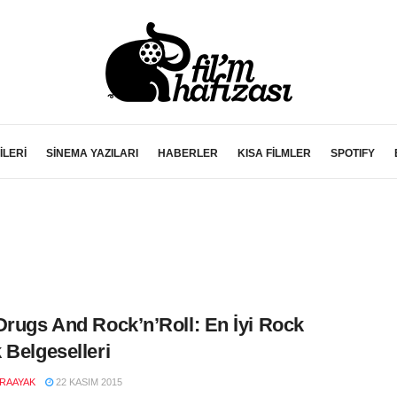
İLERİ
SİNEMA YAZILARI
HABERLER
KISA FİLMLER
SPOTIFY
Drugs And Rock’n’Roll: En İyi Rock
 Belgeselleri
RAAYAK
22 KASIM 2015