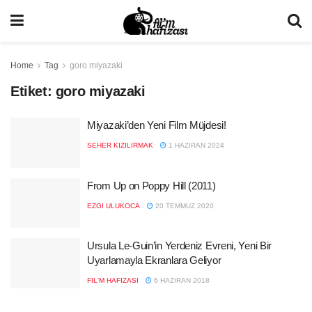
Home
Tag
goro miyazaki
Etiket:
goro miyazaki
Miyazaki’den Yeni Film Müjdesi!
SEHER KIZILIRMAK
1 HAZIRAN 2024
From Up on Poppy Hill (2011)
EZGI ULUKOCA
20 TEMMUZ 2020
Ursula Le-Guin’in Yerdeniz Evreni, Yeni Bir
Uyarlamayla Ekranlara Geliyor
FIL'M HAFIZASI
6 HAZIRAN 2018