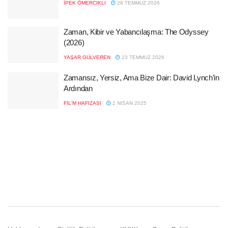
İPEK ÖMERCIKLI
26 TEMMUZ 2026
Zaman, Kibir ve Yabancılaşma: The Odyssey
(2026)
YAŞAR GÜLVEREN
23 TEMMUZ 2026
Zamansız, Yersiz, Ama Bize Dair: David Lynch’in
Ardından
FIL'M HAFIZASI
2 NISAN 2025