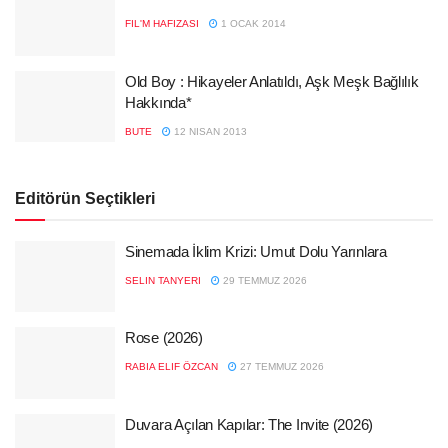
FIL'M HAFIZASI
1 OCAK 2014
Old Boy : Hikayeler Anlatıldı, Aşk Meşk Bağlılık
Hakkında*
BUTE
12 NISAN 2013
Editörün Seçtikleri
Sinemada İklim Krizi: Umut Dolu Yarınlara
SELIN TANYERI
29 TEMMUZ 2026
Rose (2026)
RABIA ELIF ÖZCAN
27 TEMMUZ 2026
Duvara Açılan Kapılar: The Invite (2026)