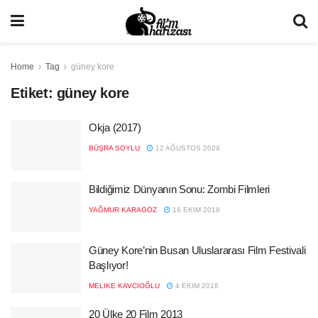
Home
Tag
güney kore
Etiket:
güney kore
Okja (2017)
BÜŞRA SOYLU
12 AĞUSTOS 2024
Bildiğimiz Dünyanın Sonu: Zombi Filmleri
YAĞMUR KARAGÖZ
16 EKIM 2018
Güney Kore’nin Busan Uluslararası Film Festivali
Başlıyor!
MELIKE KAVCIOĞLU
4 EKIM 2016
20 Ülke 20 Film 2013