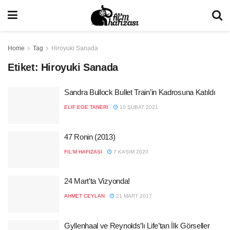
Home
Tag
Hiroyuki Sanada
Etiket:
Hiroyuki Sanada
Sandra Bullock Bullet Train’in Kadrosuna Katıldı
ELIF EGE TANERI
10 ŞUBAT 2021
47 Ronin (2013)
FIL'M HAFIZASI
7 KASIM 2020
24 Mart’ta Vizyonda!
AHMET CEYLAN
21 MART 2017
Gyllenhaal ve Reynolds’lı Life’tan İlk Görseller