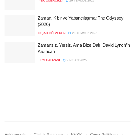
İPEK ÖMERCIKLI
26 TEMMUZ 2026
Zaman, Kibir ve Yabancılaşma: The Odyssey
(2026)
YAŞAR GÜLVEREN
23 TEMMUZ 2026
Zamansız, Yersiz, Ama Bize Dair: David Lynch’in
Ardından
FIL'M HAFIZASI
2 NISAN 2025
Hakkımızda
Gizlilik Politikası
KVKK
Çerez Politikası