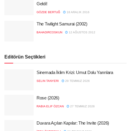
Geldi!
GÖZDE BERTUĞ
18 ARALIK 2016
The Twilight Samurai (2002)
BAHADIRCOSKUN
12 AĞUSTOS 2012
Editörün Seçtikleri
Sinemada İklim Krizi: Umut Dolu Yarınlara
SELIN TANYERI
29 TEMMUZ 2026
Rose (2026)
RABIA ELIF ÖZCAN
27 TEMMUZ 2026
Duvara Açılan Kapılar: The Invite (2026)