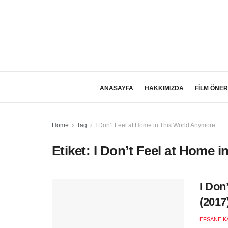
ANASAYFA
HAKKIMIZDA
FİLM ÖNER
Home
Tag
I Don’t Feel at Home in This World Anymore
Etiket:
I Don’t Feel at Home 
I Don
(2017
EFSANE K