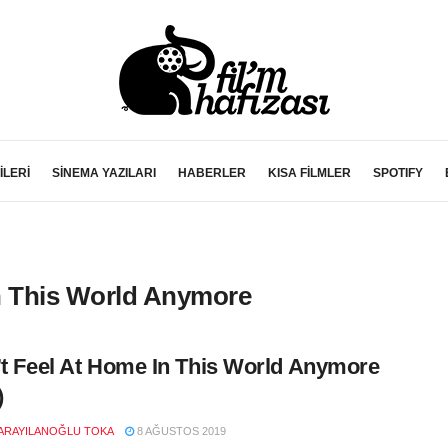
İLERİ
SİNEMA YAZILARI
HABERLER
KISA FİLMLER
SPOTIFY
in This World Anymore
’t Feel At Home In This World Anymore
)
ARAYILANOĞLU TOKA
8 AĞUSTOS 2019