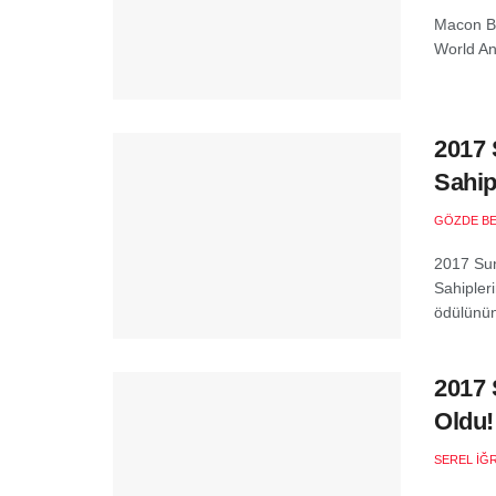
Macon Bla
World An
2017 
Sahip
GÖZDE B
2017 Sund
Sahipleri
ödülünün 
2017 
Oldu!
SEREL İĞ