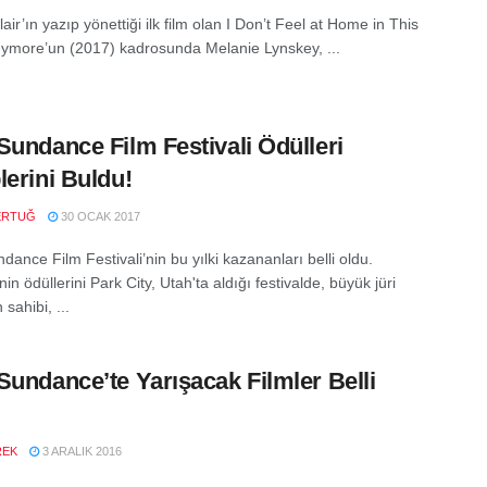
ir’ın yazıp yönettiği ilk film olan I Don’t Feel at Home in This
ymore’un (2017) kadrosunda Melanie Lynskey, ...
Sundance Film Festivali Ödülleri
lerini Buldu!
ERTUĞ
30 OCAK 2017
ance Film Festivali’nin bu yılki kazananları belli oldu.
nin ödüllerini Park City, Utah'ta aldığı festivalde, büyük jüri
sahibi, ...
Sundance’te Yarışacak Filmler Belli
REK
3 ARALIK 2016