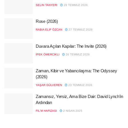
SELIN TANYERI
29 TEMMUZ 2026
Rose (2026)
RABIA ELIF ÖZCAN
27 TEMMUZ 2026
Duvara Açılan Kapılar: The Invite (2026)
İPEK ÖMERCIKLI
26 TEMMUZ 2026
Zaman, Kibir ve Yabancılaşma: The Odyssey
(2026)
YAŞAR GÜLVEREN
23 TEMMUZ 2026
Zamansız, Yersiz, Ama Bize Dair: David Lynch’in
Ardından
FIL'M HAFIZASI
2 NISAN 2025