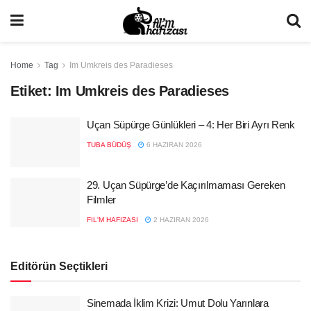
Home
Tag
Im Umkreis des Paradieses
Etiket:
Im Umkreis des Paradieses
Uçan Süpürge Günlükleri – 4: Her Biri Ayrı Renk
TUBA BÜDÜŞ
6 HAZIRAN 2026
29. Uçan Süpürge’de Kaçırılmaması Gereken
Filmler
FIL'M HAFIZASI
2 HAZIRAN 2026
Editörün Seçtikleri
Sinemada İklim Krizi: Umut Dolu Yarınlara