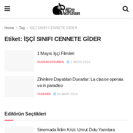
Home
Tag
İŞÇİ SINIFI CENNETE GİDER
Etiket:
İŞÇİ SINIFI CENNETE GİDER
1 Mayıs İşçi Filmleri
GUVENCATSUREN
1 MAYIS 2014
Zihinlere Dayatılan Duvarlar: La classe operaia
va in paradiso
YASEMIN
24 MART 2014
Editörün Seçtikleri
Sinemada İklim Krizi: Umut Dolu Yarınlara