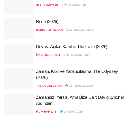
SELIN TANYERI
29 TEMMUZ 2026
Rose (2026)
RABIA ELIF ÖZCAN
27 TEMMUZ 2026
Duvara Açılan Kapılar: The Invite (2026)
İPEK ÖMERCIKLI
26 TEMMUZ 2026
Zaman, Kibir ve Yabancılaşma: The Odyssey
(2026)
YAŞAR GÜLVEREN
23 TEMMUZ 2026
Zamansız, Yersiz, Ama Bize Dair: David Lynch’in
Ardından
FIL'M HAFIZASI
2 NISAN 2025