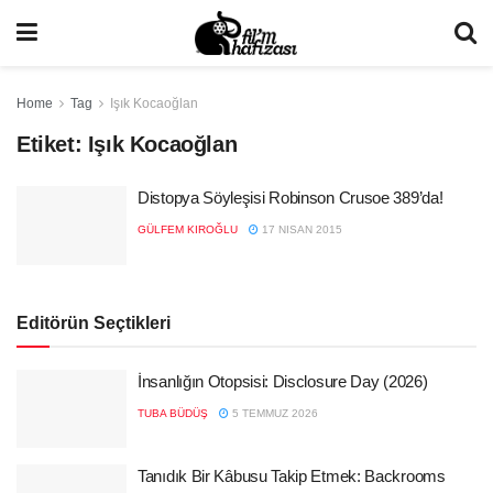
Home
Tag
Işık Kocaoğlan
Etiket:
Işık Kocaoğlan
Distopya Söyleşisi Robinson Crusoe 389’da!
GÜLFEM KIROĞLU
17 NISAN 2015
Editörün Seçtikleri
İnsanlığın Otopsisi: Disclosure Day (2026)
TUBA BÜDÜŞ
5 TEMMUZ 2026
Tanıdık Bir Kâbusu Takip Etmek: Backrooms