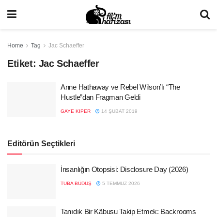
Home
Tag
Jac Schaeffer
Etiket:
Jac Schaeffer
Anne Hathaway ve Rebel Wilson’lı “The
Hustle”dan Fragman Geldi
GAYE KIPER
14 ŞUBAT 2019
Editörün Seçtikleri
İnsanlığın Otopsisi: Disclosure Day (2026)
TUBA BÜDÜŞ
5 TEMMUZ 2026
Tanıdık Bir Kâbusu Takip Etmek: Backrooms