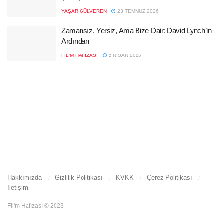
YAŞAR GÜLVEREN
23 TEMMUZ 2026
Zamansız, Yersiz, Ama Bize Dair: David Lynch’in
Ardından
FIL'M HAFIZASI
2 NISAN 2025
Hakkımızda
Gizlilik Politikası
KVKK
Çerez Politikası
İletişim
Fil'm Hafızası © 2023