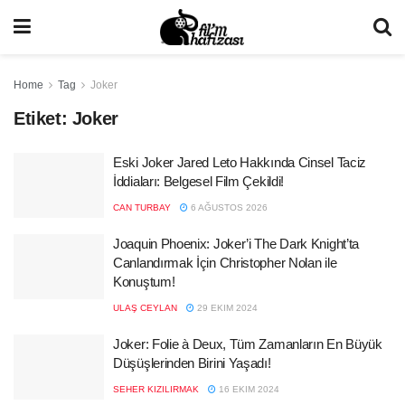
Home
Tag
Joker
Etiket:
Joker
Eski Joker Jared Leto Hakkında Cinsel Taciz
İddiaları: Belgesel Film Çekildi!
CAN TURBAY
6 AĞUSTOS 2026
Joaquin Phoenix: Joker’i The Dark Knight’ta
Canlandırmak İçin Christopher Nolan ile
Konuştum!
ULAŞ CEYLAN
29 EKIM 2024
Joker: Folie à Deux, Tüm Zamanların En Büyük
Düşüşlerinden Birini Yaşadı!
SEHER KIZILIRMAK
16 EKIM 2024