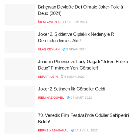
Bahçıvan Devlet’te Deli Olmak: Joker-Folie à
Deux (2024)
İREM YAVUZER
12 EKIM 2024
Joker 2, Şiddet ve Çıplaklık Nedeniyle R
Derecelendirmesi Aldı!
ULAŞ CEYLAN
5 NISAN 2024
Joaquin Phoenix ve Lady Gaga’lı “Joker: Folie à
Deux” Filminden Yeni Görseller!
SERAP ILGIN
6 NISAN 2023
Joker 2 Setinden İlk Görseller Geldi
İREM NAZ GÜVEL
27 MART 2023
79. Venedik Film Festivali’nde Ödüller Sahiplerini
Buldu!
BERKE KABASAKAL
10 EYLÜL 2022