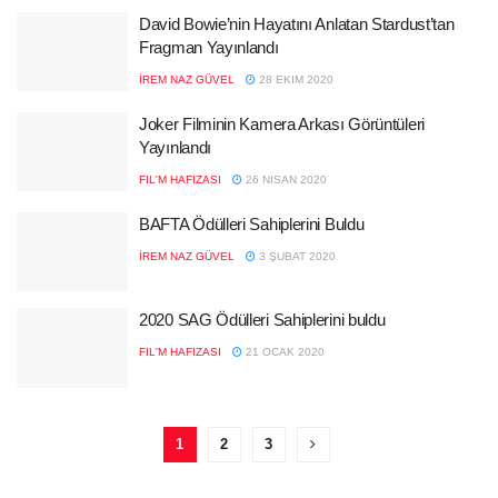
David Bowie’nin Hayatını Anlatan Stardust’tan
Fragman Yayınlandı
İREM NAZ GÜVEL
28 EKIM 2020
Joker Filminin Kamera Arkası Görüntüleri
Yayınlandı
FIL'M HAFIZASI
26 NISAN 2020
BAFTA Ödülleri Sahiplerini Buldu
İREM NAZ GÜVEL
3 ŞUBAT 2020
2020 SAG Ödülleri Sahiplerini buldu
FIL'M HAFIZASI
21 OCAK 2020
1
2
3