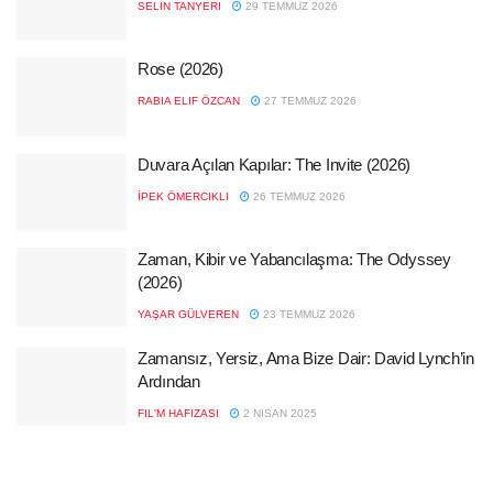
SELIN TANYERI
29 TEMMUZ 2026
Rose (2026)
RABIA ELIF ÖZCAN
27 TEMMUZ 2026
Duvara Açılan Kapılar: The Invite (2026)
İPEK ÖMERCIKLI
26 TEMMUZ 2026
Zaman, Kibir ve Yabancılaşma: The Odyssey
(2026)
YAŞAR GÜLVEREN
23 TEMMUZ 2026
Zamansız, Yersiz, Ama Bize Dair: David Lynch’in
Ardından
FIL'M HAFIZASI
2 NISAN 2025