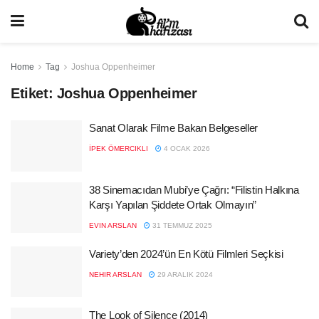
Home
Tag
Joshua Oppenheimer
Etiket:
Joshua Oppenheimer
Sanat Olarak Filme Bakan Belgeseller
İPEK ÖMERCIKLI
4 OCAK 2026
38 Sinemacıdan Mubi’ye Çağrı: “Filistin Halkına
Karşı Yapılan Şiddete Ortak Olmayın”
EVIN ARSLAN
31 TEMMUZ 2025
Variety’den 2024’ün En Kötü Filmleri Seçkisi
NEHIR ARSLAN
29 ARALIK 2024
The Look of Silence (2014)