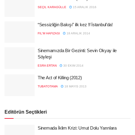
SEÇIL KARAGÜLLE
15 ARALIK 2016
“Sessizliğin Bakışı” ilk kez !f İstanbul’da!
FIL'M HAFIZASI
18 ARALIK 2014
Sinemamızda Bir Gezinti: Sevin Okyay ile
Söyleşi
ESRA ERTAN
30 EKIM 2014
The Act of Killing (2012)
TUBATOTAMA
18 MAYIS 2013
Editörün Seçtikleri
Sinemada İklim Krizi: Umut Dolu Yarınlara