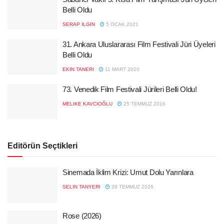
Belli Oldu
SERAP ILGIN
5 OCAK 2021
31. Ankara Uluslararası Film Festivali Jüri Üyeleri
Belli Oldu
EKIN TANERI
11 MART 2020
73. Venedik Film Festivali Jürileri Belli Oldu!
MELIKE KAVCIOĞLU
25 TEMMUZ 2016
Editörün Seçtikleri
Sinemada İklim Krizi: Umut Dolu Yarınlara
SELIN TANYERI
29 TEMMUZ 2026
Rose (2026)