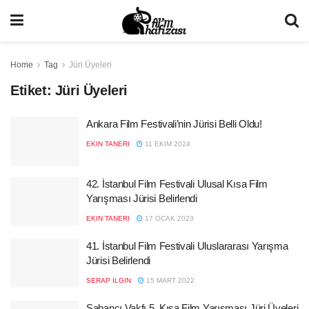
Home
Tag
Jüri Üyeleri
Etiket:
Jüri Üyeleri
Ankara Film Festivali’nin Jürisi Belli Oldu!
EKIN TANERI
11 EKIM 2024
42. İstanbul Film Festivali Ulusal Kısa Film
Yarışması Jürisi Belirlendi
EKIN TANERI
17 OCAK 2023
41. İstanbul Film Festivali Uluslararası Yarışma
Jürisi Belirlendi
SERAP ILGIN
15 MART 2022
Sabancı Vakfı 5. Kısa Film Yarışması Jüri Üyeleri