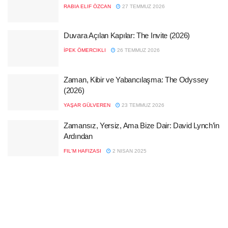
RABIA ELIF ÖZCAN
27 TEMMUZ 2026
Duvara Açılan Kapılar: The Invite (2026)
İPEK ÖMERCIKLI
26 TEMMUZ 2026
Zaman, Kibir ve Yabancılaşma: The Odyssey
(2026)
YAŞAR GÜLVEREN
23 TEMMUZ 2026
Zamansız, Yersiz, Ama Bize Dair: David Lynch’in
Ardından
FIL'M HAFIZASI
2 NISAN 2025