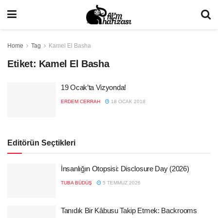
Home
Tag
Kamel El Basha
Etiket:
Kamel El Basha
19 Ocak’ta Vizyonda!
ERDEM CERRAH
18 OCAK 2018
Editörün Seçtikleri
İnsanlığın Otopsisi: Disclosure Day (2026)
TUBA BÜDÜŞ
5 TEMMUZ 2026
Tanıdık Bir Kâbusu Takip Etmek: Backrooms