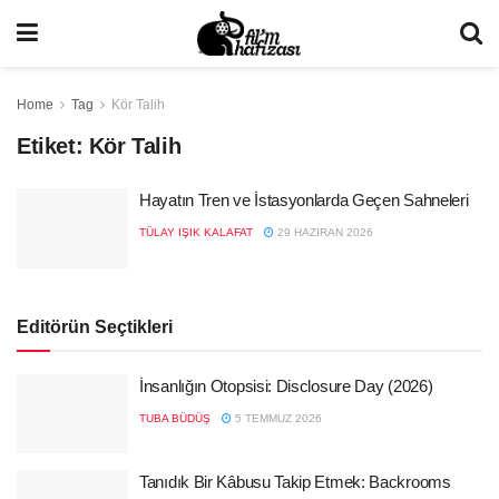
Home
Tag
Kör Talih
Etiket:
Kör Talih
Hayatın Tren ve İstasyonlarda Geçen Sahneleri
TÜLAY IŞIK KALAFAT
29 HAZIRAN 2026
Editörün Seçtikleri
İnsanlığın Otopsisi: Disclosure Day (2026)
TUBA BÜDÜŞ
5 TEMMUZ 2026
Tanıdık Bir Kâbusu Takip Etmek: Backrooms