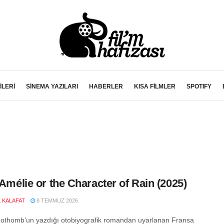
İLERİ
SİNEMA YAZILARI
HABERLER
KISA FİLMLER
SPOTIFY
e Amélie or the Character of Rain (2025)
K KALAFAT
8 TEMMUZ 2026
othomb’un yazdığı otobiyografik romandan uyarlanan Fransa