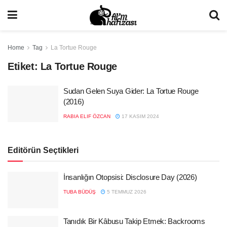
Home
Tag
La Tortue Rouge
Etiket:
La Tortue Rouge
Sudan Gelen Suya Gider: La Tortue Rouge
(2016)
RABIA ELIF ÖZCAN
17 KASIM 2024
Editörün Seçtikleri
İnsanlığın Otopsisi: Disclosure Day (2026)
TUBA BÜDÜŞ
5 TEMMUZ 2026
Tanıdık Bir Kâbusu Takip Etmek: Backrooms