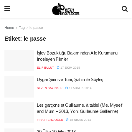
Home
Tag
le passe
Etiket:
le passe
İşlev Bozukluğu Bakımından Aile Kurumunu
İnceleyen Filmler
ELIF BULUT
17 EKIM 2015
Uygar Şirin ve Tunç Şahin ile Söyleşi
SEZEN SAYINALP
11 ARALIK 2014
Les garçons et Guillaume, à table! (Me, Myself
and Mum – 2013, Yön: Guillaume Gallienne)
FIRAT TERZIOĞLU
18 NISAN 2014
20 Ülke 20 Film 2013