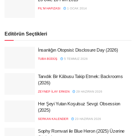
FIL'M HAFIZASI
1 OCAK 2014
Editörün Seçtikleri
İnsanlığın Otopsisi: Disclosure Day (2026)
TUBA BÜDÜŞ
5 TEMMUZ 2026
Tanıdık Bir Kâbusu Takip Etmek: Backrooms
(2026)
ZEYNEP İLAY ERKEN
29 HAZIRAN 2026
Her Şeyi Yutan Koşulsuz Sevgi: Obsession
(2025)
SERKAN KALENDER
23 HAZIRAN 2026
Sophy Romvari ile Blue Heron (2025) Üzerine