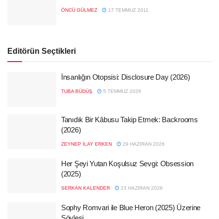
ÖNCÜ GÜLMEZ
17 TEMMUZ 2011
Editörün Seçtikleri
İnsanlığın Otopsisi: Disclosure Day (2026)
TUBA BÜDÜŞ
5 TEMMUZ 2026
Tanıdık Bir Kâbusu Takip Etmek: Backrooms
(2026)
ZEYNEP İLAY ERKEN
29 HAZIRAN 2026
Her Şeyi Yutan Koşulsuz Sevgi: Obsession
(2025)
SERKAN KALENDER
23 HAZIRAN 2026
Sophy Romvari ile Blue Heron (2025) Üzerine
Söyleşi