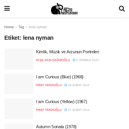
Home
Tag
lena nyman
Etiket:
lena nyman
Kimlik, Müzik ve Arzunun Portreleri
AYŞE EKIN SAĞIROĞLU
6 TEMMUZ 2023
I am Curious (Blue) (1968)
FIRAT TERZIOĞLU
28 ŞUBAT 2014
I am Curious (Yellow) (1967)
FIRAT TERZIOĞLU
27 ŞUBAT 2014
Autumn Sonata (1978)