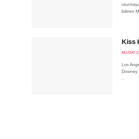
oturmaya 
bilinen Me
Kiss 
MÜJDAT Ç
Los Ange
Downey J
...