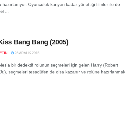
hazırlanıyor. Oyunculuk kariyeri kadar yönettiği filmler ile de
l ...
Kiss Bang Bang (2005)
ETIN
28 ARALIK 2015
les'a bir dedektif rolünün seçmeleri için gelen Harry (Robert
r.), seçmeleri tesadüfen de olsa kazanır ve rolüne hazırlanmak