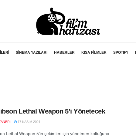
İLERİ
SİNEMA YAZILARI
HABERLER
KISA FİLMLER
SPOTIFY
ibson Lethal Weapon 5’i Yönetecek
TANERI
17 KASIM 2021
on Lethal Weapon 5'in çekimleri için yönetmen koltuğuna