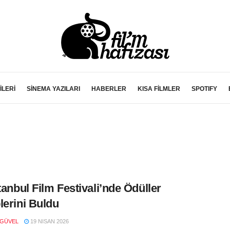
İLERİ
SİNEMA YAZILARI
HABERLER
KISA FİLMLER
SPOTIFY
stanbul Film Festivali’nde Ödüller
lerini Buldu
 GÜVEL
19 NISAN 2026