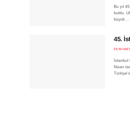
Bu yıl 45
buldu. U
büyük ...
45. İ
FIL'M HAF
İstanbul 
Nisan tar
Türkiye’d