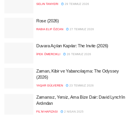
SELIN TANYERI
29 TEMMUZ 2026
Rose (2026)
RABIA ELIF ÖZCAN
27 TEMMUZ 2026
Duvara Açılan Kapılar: The Invite (2026)
İPEK ÖMERCIKLI
26 TEMMUZ 2026
Zaman, Kibir ve Yabancılaşma: The Odyssey
(2026)
YAŞAR GÜLVEREN
23 TEMMUZ 2026
Zamansız, Yersiz, Ama Bize Dair: David Lynch’in
Ardından
FIL'M HAFIZASI
2 NISAN 2025