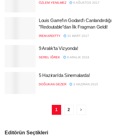
ÖZLEM YENILMEZ
6 AĞUSTOS 2017
Louis Garrel’ın Godard’ı Canlandırdığı
”Redoutable”dan İlk Fragman Geldi!
İREM ARDITTY
31 MART 2017
9 Aralık’ta Vizyonda!
SEREL İĞREK
8 ARALIK 2016
5 Haziran’da Sinemalarda!
DOĞUKAN GEZER
3 HAZIRAN 2015
1
2
Editörün Seçtikleri