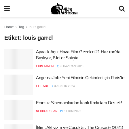
Home
Tag
louis garrel
Etiket:
louis garrel
Ayvalık Açık Hava Film Geceleri 21 Haziran’da
Başlıyor, Biletler Satışta
EKIN TANERI
6 HAZIRAN 2025
Angelina Jolie Yeni Filminin Çekimleri İçin Paris’te
ELIF ARI
3 ARALIK 2024
Fransız Sinemacılardan İranlı Kadınlara Destek!
NEHIR ARSLAN
5 EKIM 2022
İklim, Aktivizm ve Çocuklar: The Crusade (2021)