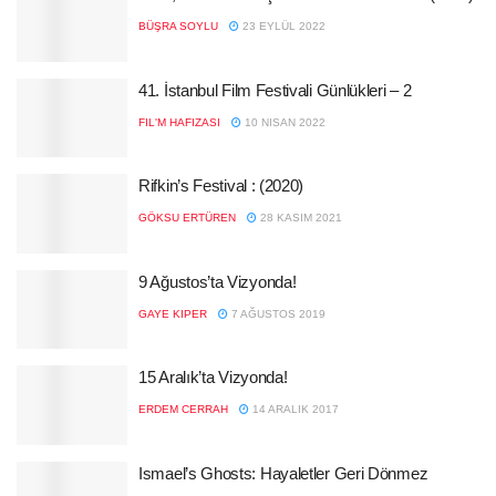
BÜŞRA SOYLU
23 EYLÜL 2022
41. İstanbul Film Festivali Günlükleri – 2
FIL'M HAFIZASI
10 NISAN 2022
Rifkin’s Festival : (2020)
GÖKSU ERTÜREN
28 KASIM 2021
9 Ağustos’ta Vizyonda!
GAYE KIPER
7 AĞUSTOS 2019
15 Aralık’ta Vizyonda!
ERDEM CERRAH
14 ARALIK 2017
Ismael’s Ghosts: Hayaletler Geri Dönmez