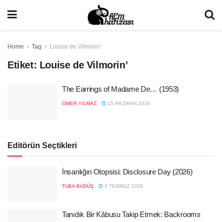
Home
Tag
Louise de Vilmorin'
Etiket:
Louise de Vilmorin’
The Earrings of Madame De… (1953)
ÖMER YILMAZ
15 HAZIRAN 2016
Editörün Seçtikleri
İnsanlığın Otopsisi: Disclosure Day (2026)
TUBA BÜDÜŞ
5 TEMMUZ 2026
Tanıdık Bir Kâbusu Takip Etmek: Backrooms