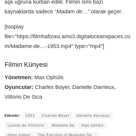
aşk uğruna kurban edilir. Filmin ismi bazı
kaynaklarda sadece “
Madam de…
” olarak geçer.
[tooplay
file=”https://filmhafizasi.ams3.digitaloceanspaces.co
m/Madame-de…-1953.mp4″ type=”mp4″]
Filmin Künyesi
Yönetmen:
Max Ophüls
Oyuncular:
Charles Boyer, Danielle Darrieux,
Vittorio De Sica
Etiketler:
1953
Charles Boyer
danielle darrieux
Louise de Vilmorin'
Madame de
max ophüls
ömer yılmaz
The Earrings of Madame De...