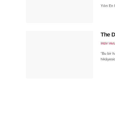
Yılın En 
The D
İREM YAV
“Bu bir 
hikâyesi