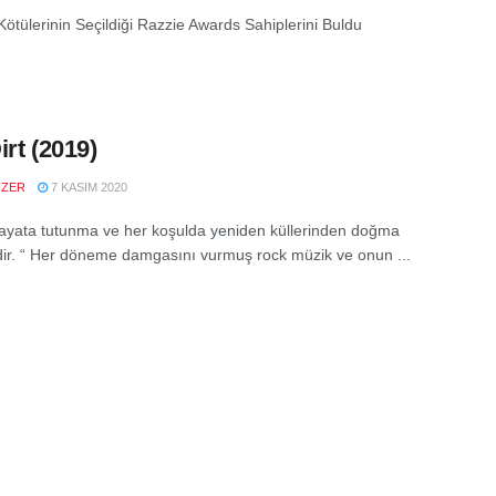
Kötülerinin Seçildiği Razzie Awards Sahiplerini Buldu
irt (2019)
UZER
7 KASIM 2020
hayata tutunma ve her koşulda yeniden küllerinden doğma
dir. “ Her döneme damgasını vurmuş rock müzik ve onun ...