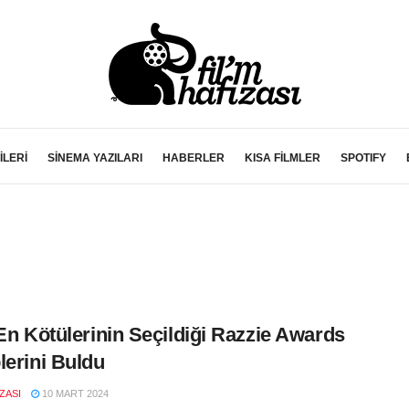
İLERİ
SİNEMA YAZILARI
HABERLER
KISA FİLMLER
SPOTIFY
 En Kötülerinin Seçildiği Razzie Awards
lerini Buldu
IZASI
10 MART 2024