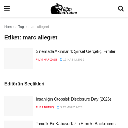
Home
Tag
marc allegret
Etiket:
marc allegret
Sinemada Akımlar 4: Şiirsel Gerçekçi Filmler
FIL'M HAFIZASI
15 KASIM 2015
Editörün Seçtikleri
İnsanlığın Otopsisi: Disclosure Day (2026)
TUBA BÜDÜŞ
5 TEMMUZ 2026
Tanıdık Bir Kâbusu Takip Etmek: Backrooms