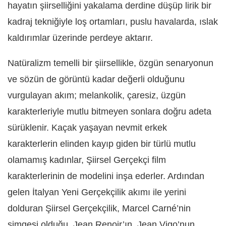
hayatın şiirselliğini yakalama derdine düşüp lirik bir
kadraj tekniğiyle loş ortamları, puslu havalarda, ıslak
kaldırımlar üzerinde perdeye aktarır.
Natüralizm temelli bir şiirsellikle, özgün senaryonun
ve sözün de görüntü kadar değerli olduğunu
vurgulayan akım; melankolik, çaresiz, üzgün
karakterleriyle mutlu bitmeyen sonlara doğru adeta
sürüklenir. Kaçak yaşayan nevmit erkek
karakterlerin elinden kayıp giden bir türlü mutlu
olamamış kadınlar, Şiirsel Gerçekçi film
karakterlerinin de modelini inşa ederler. Ardından
gelen İtalyan Yeni Gerçekçilik akımı ile yerini
dolduran Şiirsel Gerçekçilik, Marcel Carné’nin
simgesi olduğu, Jean Renoir’ın, Jean Vigo’nun,