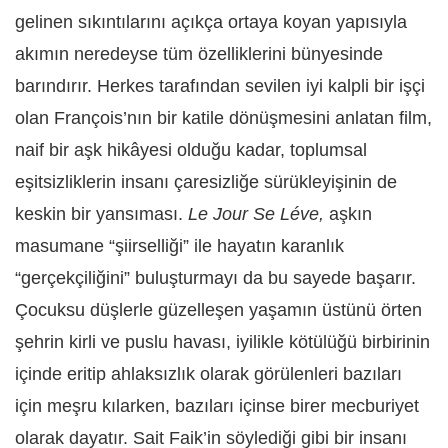
gelinen sıkıntılarını açıkça ortaya koyan yapısıyla
akımın neredeyse tüm özelliklerini bünyesinde
barındırır. Herkes tarafından sevilen iyi kalpli bir işçi
olan François’nın bir katile dönüşmesini anlatan film,
naif bir aşk hikâyesi olduğu kadar, toplumsal
eşitsizliklerin insanı çaresizliğe sürükleyişinin de
keskin bir yansıması.
Le Jour Se Léve,
aşkın
masumane “şiirselliği” ile hayatın karanlık
“gerçekçiliğini” buluşturmayı da bu sayede başarır.
Çocuksu düşlerle güzelleşen yaşamın üstünü örten
şehrin kirli ve puslu havası, iyilikle kötülüğü birbirinin
içinde eritip ahlaksızlık olarak görülenleri bazıları
için meşru kılarken, bazıları içinse birer mecburiyet
olarak dayatır. Sait Faik’in söylediği gibi bir insanı