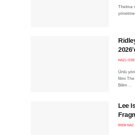
Thelma v
yönetmeni
Ridle
2026’
NAZLI ES
Ünlü yön
filmi Th
Bilim ...
Lee I
Frag
İREM NAZ