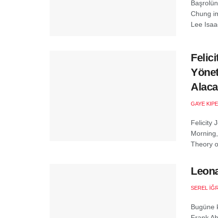
Başrolün
Chung im
Lee Isaac
Felic
Yönet
Alac
GAYE KIP
Felicity
Morning,
Theory of
Leona
SEREL İĞ
Bugüne k
Frank Ab