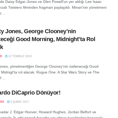
de Daisy Edgar-Jones ve Glen Powell'un yer aldığı Lee Isaac
zalı Twisters filminden fragman paylaşıldı. Minari'nin yönetmeni
 ...
ity Jones, George Clooney’nin
eceği Good Morning, Midnight’ta Rol
ak
ER
12 TEMMUZ 2019
 Jones, yönetmenliğini George Clooney'nin üstleneceği Good
 Midnigt'ta rol alacak. Rogue One: A Star Wars Story ve The
 ...
rdo DiCaprio Dönüyor!
REK
4 ŞUBAT 2017
adar J. Edgar Hoover, Howard Hughes, Jordan Belfort ve
agnale Jr. gibi gerçek hayatta var olmuş karakterleri başarıyla