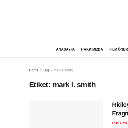
ANASAYFA
HAKKIMIZDA
FİLM ÖNER
Home
Tag
mark l. smith
Etiket:
mark l. smith
Ridle
Fragm
EVIN ARS