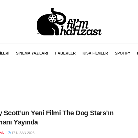
İLERİ
SİNEMA YAZILARI
HABERLER
KISA FİLMLER
SPOTIFY
y Scott’un Yeni Filmi The Dog Stars’ın
anı Yayında
LAN
17 NISAN 2026