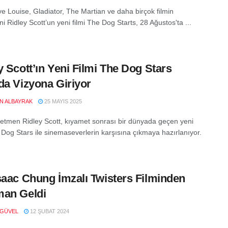
e Louise, Gladiator, The Martian ve daha birçok filmin
 Ridley Scott’un yeni filmi The Dog Starts, 28 Ağustos'ta ...
y Scott’ın Yeni Filmi The Dog Stars
da Vizyona Giriyor
EN ALBAYRAK
25 MAYIS 2025
etmen Ridley Scott, kıyamet sonrası bir dünyada geçen yeni
e Dog Stars ile sinemaseverlerin karşısına çıkmaya hazırlanıyor.
saac Chung İmzalı Twisters Filminden
man Geldi
 GÜVEL
12 ŞUBAT 2024